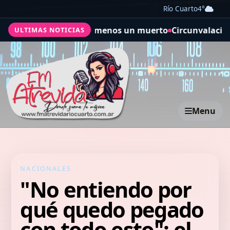
Río Cuarto
4°
tropical: al menos un muerto
Circunvalación de Río Cuart
ULTIMAS NOTICIAS
Menu
NACIONALES
"No entiendo por
qué quedo pegado
con todo esto": el