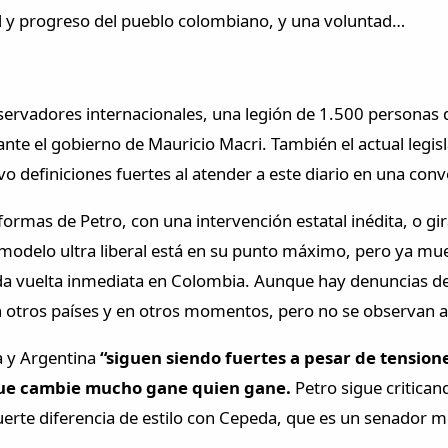
tad y progreso del pueblo colombiano, y una voluntad…
rvadores internacionales, una legión de 1.500 personas de 
ante el gobierno de Mauricio Macri. También el actual legi
o definiciones fuertes al atender a este diario en una conv
ormas de Petro, con una intervención estatal inédita, o gira
 modelo ultra liberal está en su punto máximo, pero ya mue
da vuelta inmediata en Colombia. Aunque hay denuncias de
n otros países y en otros momentos, pero no se observan a
a y Argentina
“siguen siendo fuertes a pesar de tensiones
o que cambie mucho gane quien gane.
Petro sigue criticand
rte diferencia de estilo con Cepeda, que es un senador mu