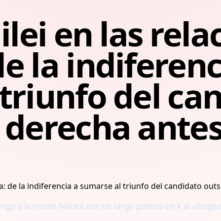
ilei en las rel
e la indiferenc
triunfo del ca
 derecha antes
ngo a la noche felicitó con un largo posteo en X al abogad