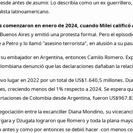
desde antes de asumir. Lo describía como un ex guerrillero,
alista latinoamericano.
is comenzaron en enero de 2024, cuando Milei calificó
Buenos Aires y emitió una protesta formal. Pero el episod
 a Petro y lo llamó "asesino terrorista", en alusión a su pas
 a su embajador en Argentina, entonces Camilo Romero. Ex
olombiana denunció que las declaraciones dañaban la relac
uvo lugar en 2022 por un total de US$1.640,5 millones. Du
s, creciendo menos del 1% respecto a 2024. Se espera qu
portaciones de Colombia desde Argentina, fueron US$967.8
ociación entre la excanciller Diana Mondino, su vicecanci
rgara y Dzugala lograron que Romero y toda la plana mayo
o antes y como por entonces se debió hacer -con menos corr