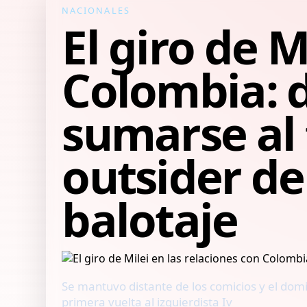
NACIONALES
El giro de M
Colombia: d
sumarse al 
outsider de
balotaje
Se mantuvo distante de los comicios y el domi
primera vuelta al izquierdista Iv