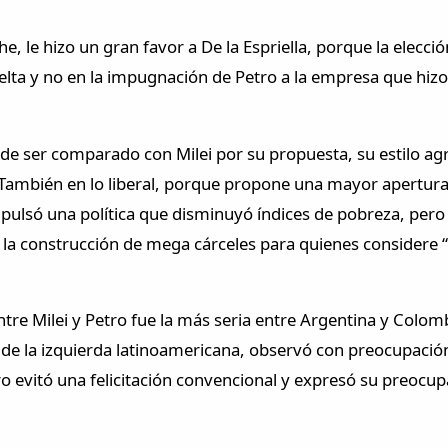
e, le hizo un gran favor a De la Espriella, porque la elecci
a y no en la impugnación de Petro a la empresa que hizo el
de ser comparado con Milei por su propuesta, su estilo agre
ambién en lo liberal, porque propone una mayor apertura d
impulsó una política que disminuyó índices de pobreza, pero
la construcción de mega cárceles para quienes considere “t
 entre Milei y Petro fue la más seria entre Argentina y Col
e de la izquierda latinoamericana, observó con preocupación
etro evitó una felicitación convencional y expresó su preoc