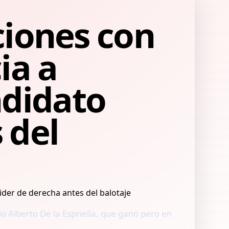
aciones con
ia a
ndidato
 del
o Alberto De la Espriella, que ganó pero en