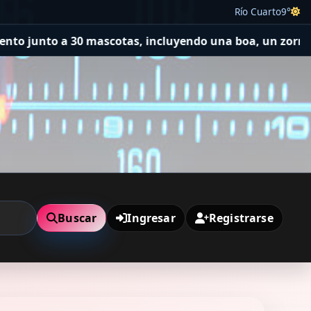
Río Cuarto
9°
ncluyendo una boa, un zorro y un caimán
Horóscopo del 
Buscar
Ingresar
Registrarse