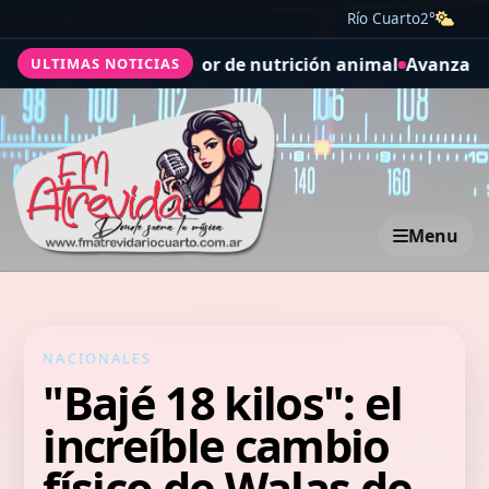
Río Cuarto
2°
resas del sector de nutrición animal
Avanza el montaje 
ULTIMAS NOTICIAS
Menu
NACIONALES
"Bajé 18 kilos": el
increíble cambio
físico de Walas de