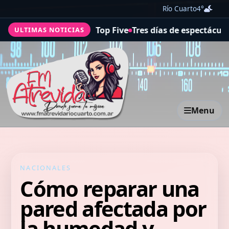
Río Cuarto
4°
es en el Top Five
Tres días de espectáculos de danza co
ULTIMAS NOTICIAS
Menu
NACIONALES
Cómo reparar una
pared afectada por
la humedad y