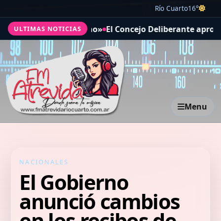
Río Cuarto
16°
en el Autódromo»
El Concejo Deliberante aprobó acuerdos 
ULTIMAS NOTICIAS
Menu
NACIONALES
El Gobierno
anunció cambios
en los recibos de