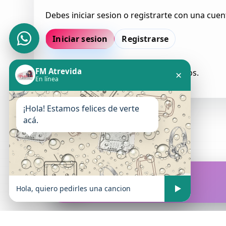
Debes iniciar sesion o registrarte con una cuen
Iniciar sesion
Registrarse
FM Atrevida
Todavia no hay comentarios aprobados.
×
En línea
¡Hola! Estamos felices de verte
acá.
FM Atrevida
En vivo