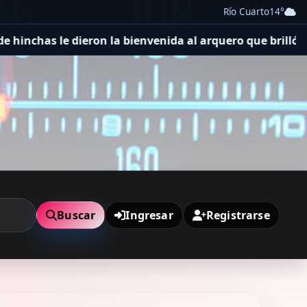
Río Cuarto
14°
la bienvenida al arquero que brilló en el Mundial con Ca
Buscar
Ingresar
Registrarse