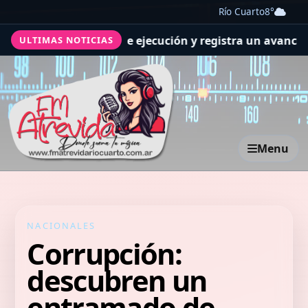
Río Cuarto
8°
 previsiones de ejecución y registra un avance general d
ULTIMAS NOTICIAS
Menu
NACIONALES
Corrupción:
descubren un
entramado de