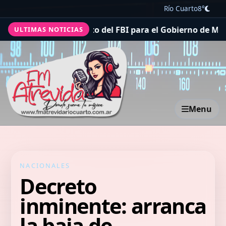
Río Cuarto
8°
s
Otro gesto del FBI para el Gobierno de Milei: destacó e
ULTIMAS NOTICIAS
Menu
NACIONALES
Decreto
inminente: arranca
la baja de