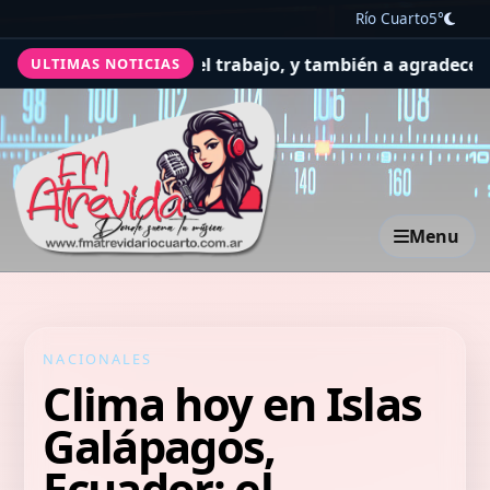
Río Cuarto
5°
r por la salud y el trabajo, y también a agradecer
El Conc
ULTIMAS NOTICIAS
Menu
NACIONALES
Clima hoy en Islas
Galápagos,
Ecuador: el