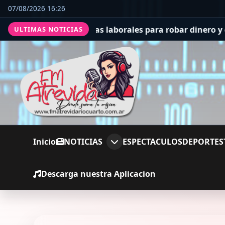
07/08/2026 16:26
 estafas laborales para robar dinero y datos
BSides Las 
ULTIMAS NOTICIAS
Inicio
NOTICIAS
ESPECTACULOS
DEPORTES
Descarga nuestra Aplicacion