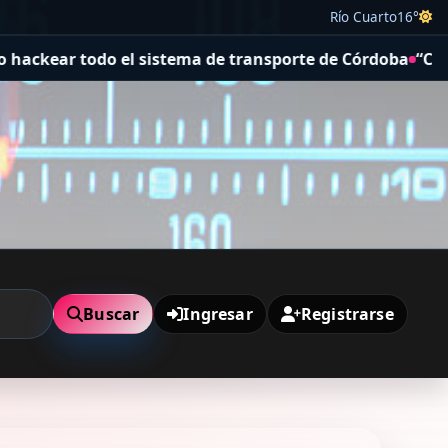
Río Cuarto
16°
sistema de transporte de Córdoba
“Convierten el caos en
Buscar
Ingresar
Registrarse