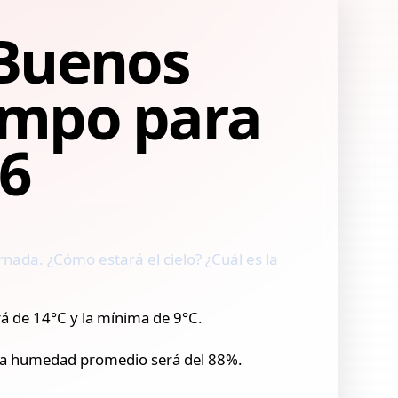
 Buenos
iempo para
26
nada. ¿Cómo estará el cielo? ¿Cuál es la
á de 14°C y la mínima de 9°C.
y la humedad promedio será del 88%.