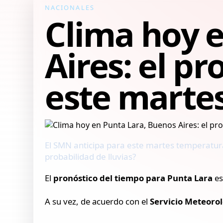
NACIONALES
Clima hoy 
Aires: el p
este martes
El SMN anticipa para este martes temperaturas
probabilidad de lluvias?
El
pronóstico del tiempo para Punta Lara
es
A su vez, de acuerdo con el
Servicio Meteoro