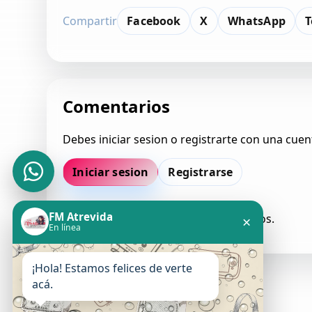
Compartir
Facebook
X
WhatsApp
T
Comentarios
Debes iniciar sesion o registrarte con una cuen
Iniciar sesion
Registrarse
FM Atrevida
Todavia no hay comentarios aprobados.
×
En línea
¡Hola! Estamos felices de verte
acá.