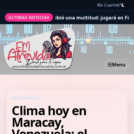
Río Cuarto
6°
en Italia lo recibió una multitud: jugará en Fiorentina
ULTIMAS NOTICIAS
Menu
NACIONALES
Clima hoy en
Maracay,
Venezuela: el