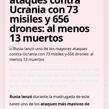
Ucrania con 73
misiles y 656
drones: al menos
13 muertos
El ataque ruso se produjo en la madrugada del
martes y dejó decenas de heridos. Ciudadanos
ucranianos acudieron a los refugios, en medio
de densas columnas de humo.
Rusia lanzó
durante la madrugada de este
lunes uno de los
ataques más masivos de