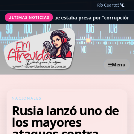
Río Cuarto
5°
ó a una jueza que estaba presa por "corrupción espiritua
ULTIMAS NOTICIAS
Menu
NACIONALES
Rusia lanzó uno de
los mayores
ataques contra