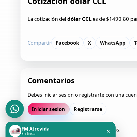
Cotización dólar CCL
La cotización del
dólar CCL
es de $1490,80 par
Compartir
Facebook
X
WhatsApp
T
Comentarios
Debes iniciar sesion o registrarte con una cuen
Iniciar sesion
Registrarse
FM Atrevida
Todavia no hay comentarios aprobados.
×
En línea