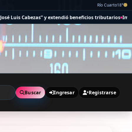
Río Cuarto
18°
zas” y extendió beneficios tributarios
Impulsan una nue
Buscar
Ingresar
Registrarse