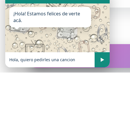
¡Hola! Estamos felices de verte
acá.
FM Atrevida
En vivo