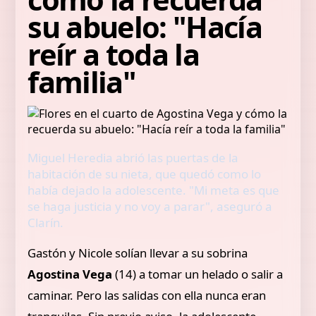
su abuelo: "Hacía
reír a toda la
familia"
Miguel Heredia abrió las puertas de la
habitación de su nieta, que quedó como lo
había dejado la adolescente. "Mi meta es que
se haga justicia y no voy a parar", aseguró a
Clarín.
Gastón y Nicole solían llevar a su sobrina
Agostina Vega
(14) a tomar un helado o salir a
caminar. Pero las salidas con ella nunca eran