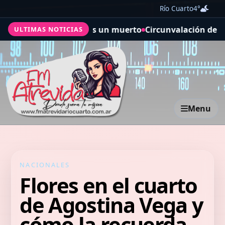
Río Cuarto
4°
al: al menos un muerto
Circunvalación de Río Cuarto: la 
ULTIMAS NOTICIAS
Menu
NACIONALES
Flores en el cuarto
de Agostina Vega y
cómo la recuerda