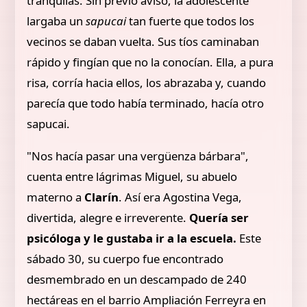
tranquilas. Sin previo aviso, la adolescente
largaba un
sapucai
tan fuerte que todos los
vecinos se daban vuelta. Sus tíos caminaban
rápido y fingían que no la conocían. Ella, a pura
risa, corría hacia ellos, los abrazaba y, cuando
parecía que todo había terminado, hacía otro
sapucai.
"Nos hacía pasar una vergüenza bárbara",
cuenta entre lágrimas Miguel, su abuelo
materno a
Clarín
. Así era Agostina Vega,
divertida, alegre e irreverente.
Quería ser
psicóloga y le gustaba ir a la escuela.
Este
sábado 30, su cuerpo fue encontrado
desmembrado en un descampado de 240
hectáreas en el barrio Ampliación Ferreyra en