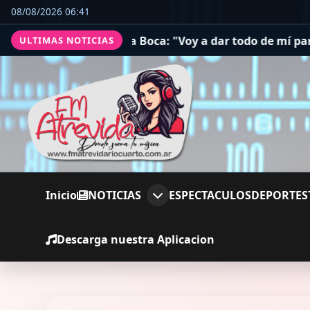
08/08/2026 06:41
Boca: "Voy a dar todo de mí para lograr campeonatos"
Ri
ULTIMAS NOTICIAS
Inicio
NOTICIAS
ESPECTACULOS
DEPORTES
Descarga nuestra Aplicacion