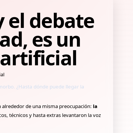
 el debate
ad, es un
rtificial
 morbo. ¿Hasta dónde puede llegar la
raron alrededor de una misma preocupación:
la
cos, técnicos y hasta extras levantaron la voz
.