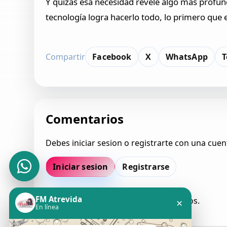
Y quizás esa necesidad revele algo más profun
tecnología logra hacerlo todo, lo primero que 
Compartir
Facebook
X
WhatsApp
T
Comentarios
Debes iniciar sesion o registrarte con una cuen
Iniciar sesion
Registrarse
FM Atrevida
Todavia no hay comentarios aprobados.
×
En línea