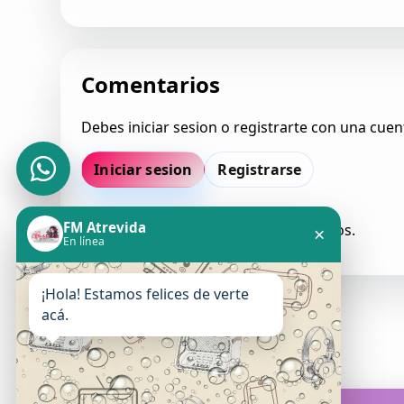
Comentarios
Debes iniciar sesion o registrarte con una cuen
Iniciar sesion
Registrarse
FM Atrevida
Todavia no hay comentarios aprobados.
×
En línea
¡Hola! Estamos felices de verte
acá.