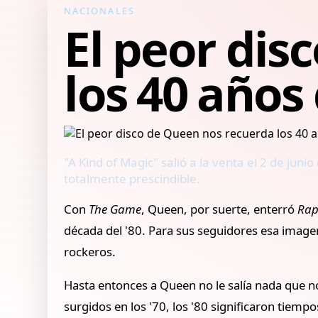
NACIONALES
El peor dis
los 40 años
"A Kind of Magic" salió a la venta el 2 de juni
totalmente prescindible.
Con
The Game
, Queen, por suerte, enterró
Rap
década del '80. Para sus seguidores esa image
rockeros.
Hasta entonces a Queen no le salía nada que no
surgidos en los '70, los '80 significaron tiempo