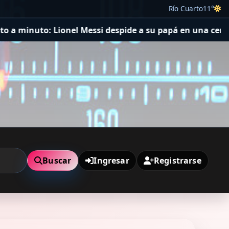
Río Cuarto
11°
 Messi despide a su papá en una ceremonia íntima junto 
Buscar
Ingresar
Registrarse