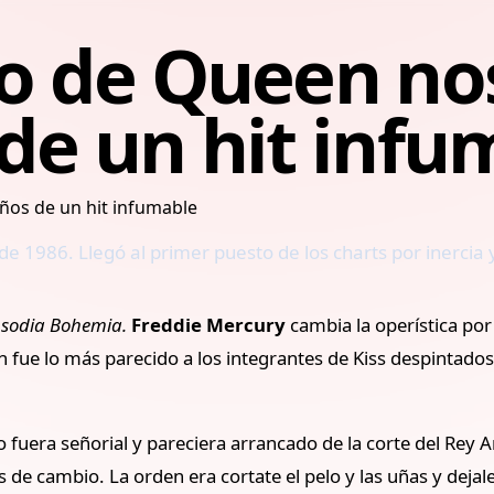
co de Queen no
 de un hit inf
o de 1986. Llegó al primer puesto de los charts por inerci
sodia Bohemia.
Freddie Mercury
cambia la operística po
n fue lo más parecido a los integrantes de Kiss despintad
 fuera señorial y pareciera arrancado de la corte del Rey 
s de cambio. La orden era cortate el pelo y las uñas y dejal