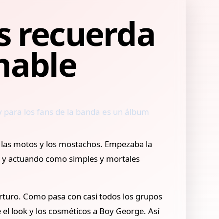
s recuerda
umable
a y para los fans de la banda es un álbum
r las motos y los mostachos. Empezaba la
os y actuando como simples y mortales
Arturo. Como pasa con casi todos los grupos
e el look y los cosméticos a Boy George. Así