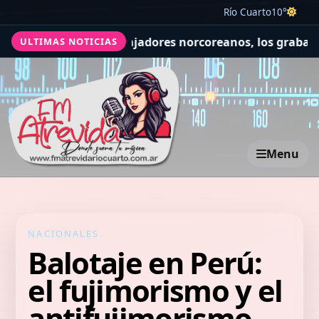
Río Cuarto
10°
a red de trabajadores norcoreanos, los grabaron y lo mos
ULTIMAS NOTICIAS
Menu
NACIONALES
Balotaje en Perú:
el fujimorismo y el
antifujimorismo