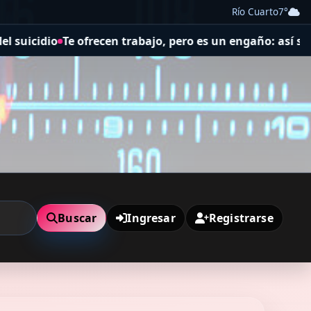
Río Cuarto
7°
ajo, pero es un engaño: así son las nuevas estafas labora
Buscar
Ingresar
Registrarse