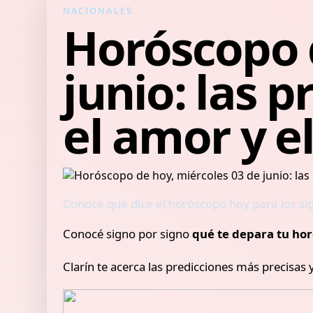
NACIONALES
Horóscopo d
junio: las p
el amor y e
Conocé qué dice el horóscopo hoy para los si
Conocé signo por signo
qué te depara tu hor
Clarín te acerca las predicciones más precisas 