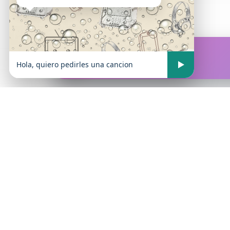
FM Atrevida
En vivo