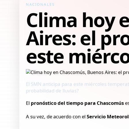
NACIONALES
Clima hoy 
Aires: el p
este miérco
El SMN anticipa para este miércoles temperatu
probabilidad de lluvias?
El
pronóstico del tiempo para Chascomús
e
A su vez, de acuerdo con el
Servicio Meteoro