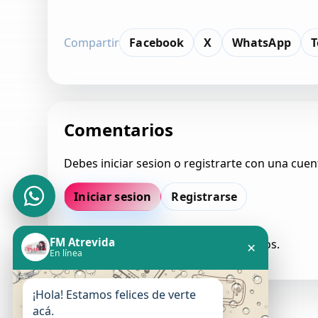
Compartir
Facebook
X
WhatsApp
T
Comentarios
Debes iniciar sesion o registrarte con una cuen
Iniciar sesion
Registrarse
FM Atrevida
Todavia no hay comentarios aprobados.
×
En línea
¡Hola! Estamos felices de verte
acá.