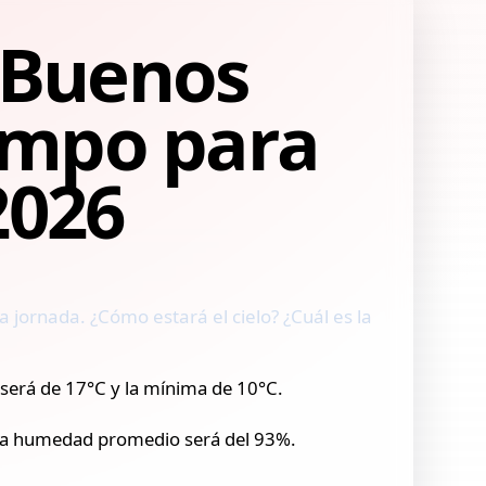
 Buenos
iempo para
2026
 jornada. ¿Cómo estará el cielo? ¿Cuál es la
 será de 17°C y la mínima de 10°C.
y la humedad promedio será del 93%.