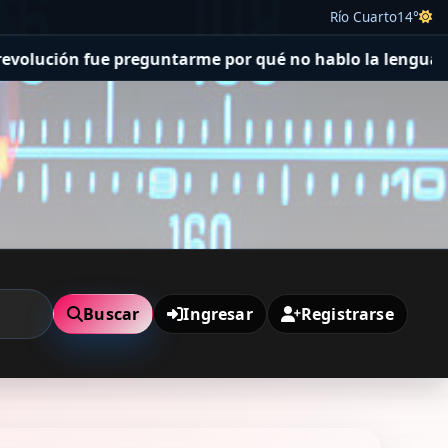
Río Cuarto
14°
 preguntarme por qué no hablo la lengua de mi madre”
N
Buscar
Ingresar
Registrarse