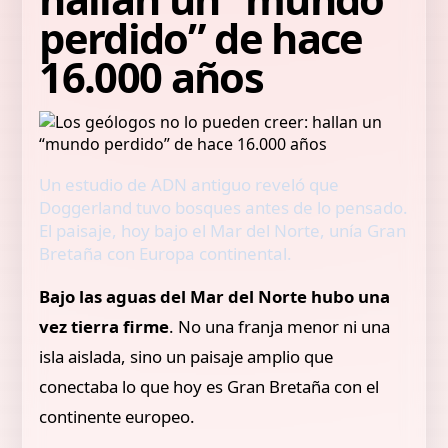
perdido” de hace
16.000 años
Un estudio de ADN antiguo reveló que
Doggerland tuvo bosques antes de lo pensado.
El paisaje, hoy bajo el Mar del Norte, unía Gran
Bretaña con Europa continental.
Bajo las aguas del Mar del Norte hubo una
vez tierra firme
. No una franja menor ni una
isla aislada, sino un paisaje amplio que
conectaba lo que hoy es Gran Bretaña con el
continente europeo.