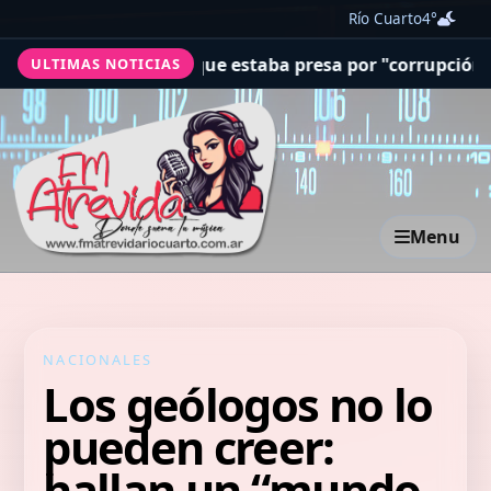
Río Cuarto
4°
a una jueza que estaba presa por "corrupción espiritual
ULTIMAS NOTICIAS
Menu
NACIONALES
Los geólogos no lo
pueden creer:
hallan un “mundo