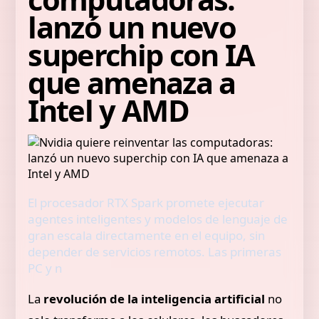
lanzó un nuevo
superchip con IA
que amenaza a
Intel y AMD
El procesador RTX Spark promete ejecutar
agentes inteligentes y modelos de lenguaje de
gran escala directamente en el equipo, sin
depender de servicios remotos. Las primeras
PC y n
La
revolución de la inteligencia artificial
no