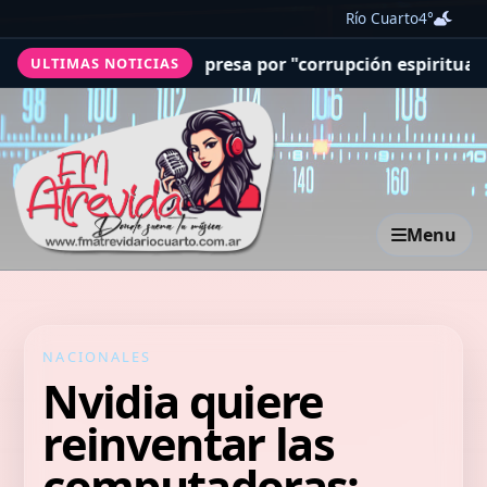
Río Cuarto
4°
a presa por "corrupción espiritual"
San Cayetano: los fi
ULTIMAS NOTICIAS
Menu
NACIONALES
Nvidia quiere
reinventar las
computadoras: