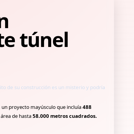
n
te túnel
ito de su construcción es un misterio y podría
Era un proyecto mayúsculo que incluía
488
n área de hasta
58.000 metros cuadrados.