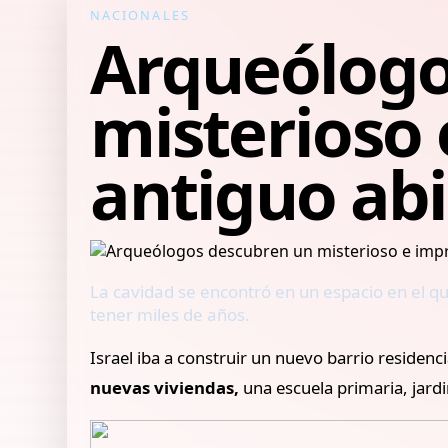
NACIONALES
Arqueólogo
misterioso 
antiguo abi
La cavidad se encontró en un espacio en el que
tener miles de años.
Israel iba a construir un nuevo barrio residenc
nuevas viviendas,
una escuela primaria, jardi