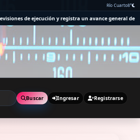
Río Cuarto
8°
 y registra un avance general del 36%
Se realizó una jor
Buscar
Ingresar
Registrarse