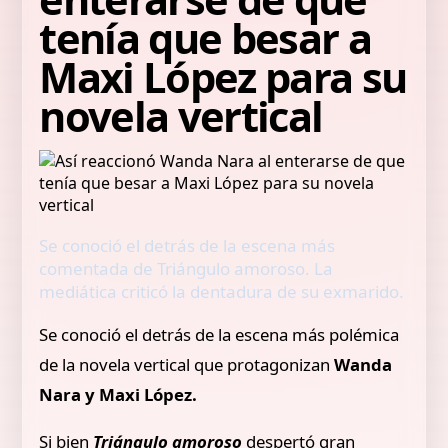
tenía que besar a
Maxi López para su
novela vertical
Se conoció el detrás de la escena más
comentada de Triángulo amoroso. La
mediática criticó la dentadura de su exmarido.
Se conoció el detrás de la escena más polémica
de la novela vertical que protagonizan
Wanda
Nara y Maxi López.
Si bien
Triángulo amoroso
despertó gran