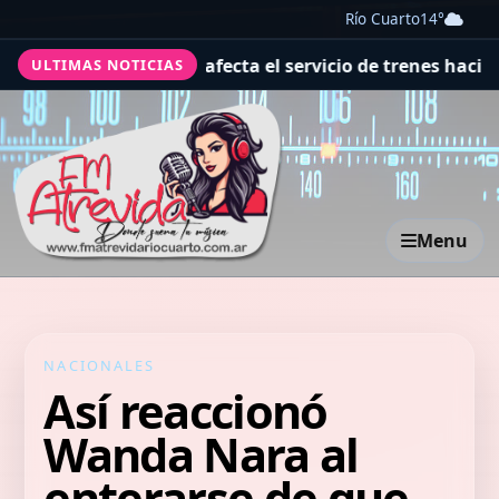
Río Cuarto
14°
u Picchu que afecta el servicio de trenes hacia el santua
ULTIMAS NOTICIAS
Menu
NACIONALES
Así reaccionó
Wanda Nara al
enterarse de que