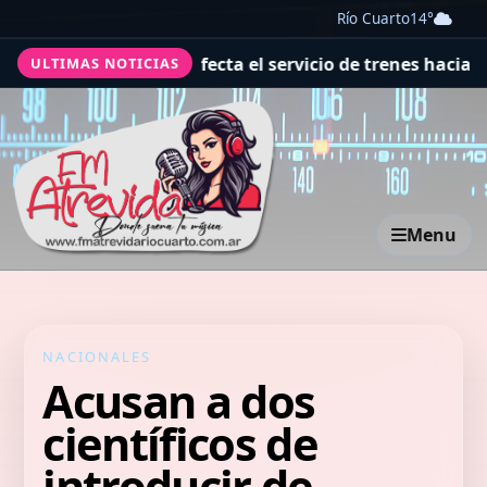
Río Cuarto
14°
icchu que afecta el servicio de trenes hacia el santuario
ULTIMAS NOTICIAS
Menu
NACIONALES
Acusan a dos
científicos de
introducir de