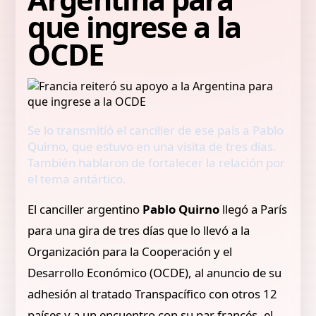
que ingrese a la
OCDE
Se lo transmitió el canciller de ese país a Pablo
Quirno, que estuvo en una visita de tres días.
También hablaron de fortalecer la relación por
el tema antártico.
El canciller argentino
Pablo Quirno
llegó a París
para una gira de tres días que lo llevó a la
Organización para la Cooperación y el
Desarrollo Económico (OCDE), al anuncio de su
adhesión al tratado Transpacífico con otros 12
países y a un encuentro con su par francés, el