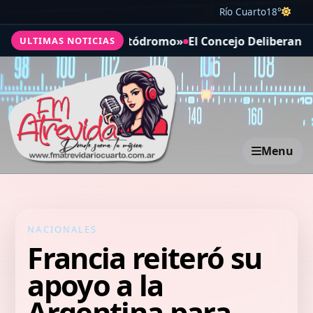
Río Cuarto
18°
o Seguro en el Autódromo»
El Concejo Deliberante aprobó
ULTIMAS NOTICIAS
Menu
NACIONALES
Francia reiteró su
apoyo a la
Argentina para