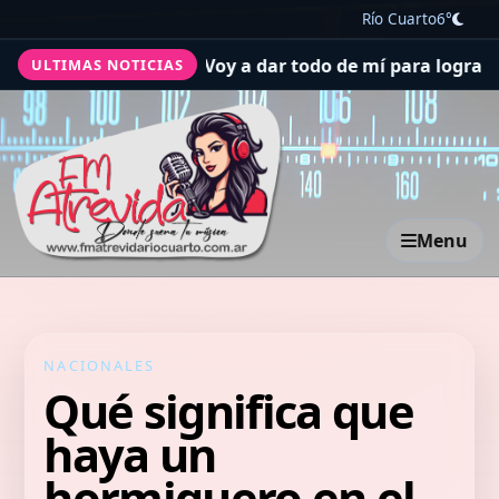
Río Cuarto
6°
rse a Boca: "Voy a dar todo de mí para lograr campeonat
ULTIMAS NOTICIAS
Menu
NACIONALES
Qué significa que
haya un
hormiguero en el