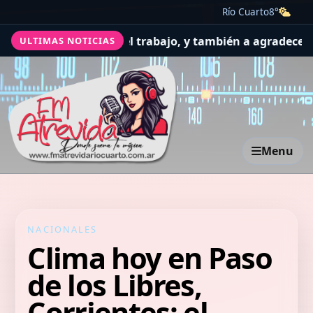
Río Cuarto
8°
por la salud y el trabajo, y también a agradecer
El Conce
ULTIMAS NOTICIAS
Menu
NACIONALES
Clima hoy en Paso
de los Libres,
Corrientes: el