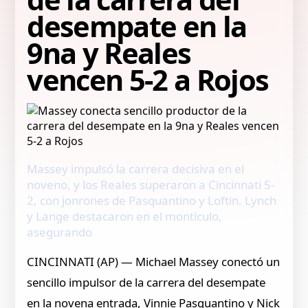
desempate en la
9na y Reales
vencen 5-2 a Rojos
Massey impulsó la carrera decisiva en el
noveno, y los Reales superaron a Cincinnati 5-
2, con jonrones de Pasquantino y Loftin. Lynch
y Lange destacaron en el montículo,
asegurando
CINCINNATI (AP) — Michael Massey conectó un
sencillo impulsor de la carrera del desempate
en la novena entrada, Vinnie Pasquantino y Nick