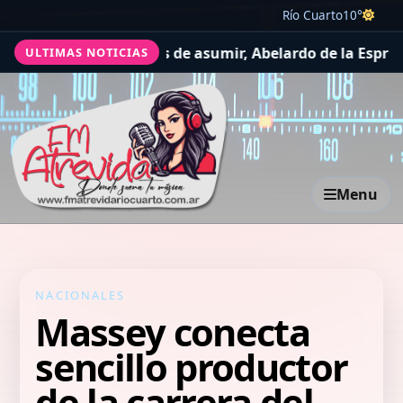
Río Cuarto
10°
solos", a tres días de asumir, Abelardo de la Espriella 
ULTIMAS NOTICIAS
Menu
NACIONALES
Massey conecta
sencillo productor
de la carrera del