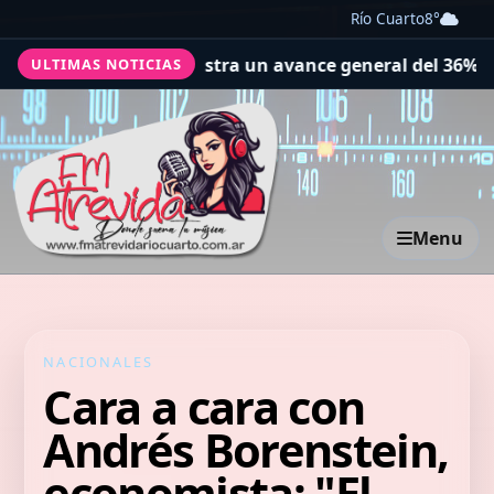
Río Cuarto
8°
egistra un avance general del 36%
Se realizó una jornada
ULTIMAS NOTICIAS
Menu
NACIONALES
Cara a cara con
Andrés Borenstein,
economista: "El