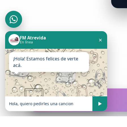
FM Atrevida
×
En línea
¡Hola! Estamos felices de verte
acá.
FM Atrevida
En vivo