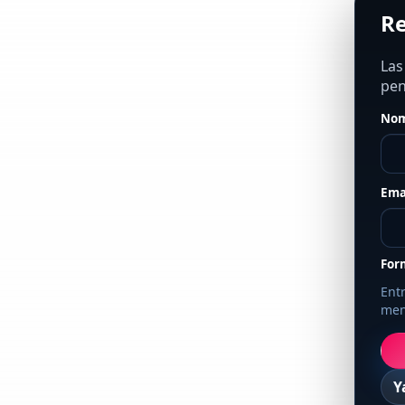
Re
Las
pen
Nom
Ema
For
Entr
men
Y