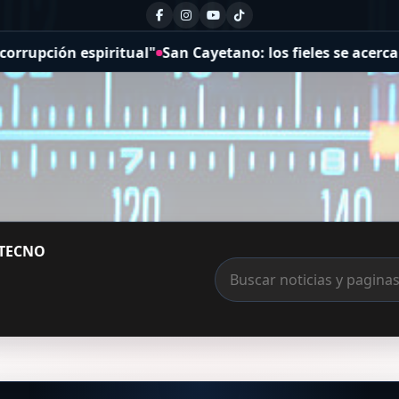
ción espiritual"
San Cayetano: los fieles se acercaron a 
TECNO