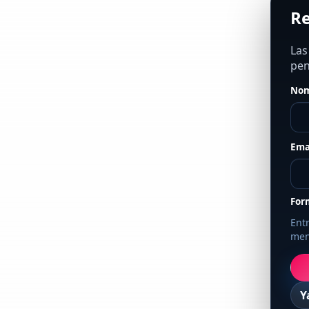
Re
Las
pen
Nom
Ema
For
Entr
men
Y