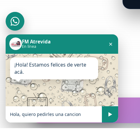
FM Atrevida
×
En línea
¡Hola! Estamos felices de verte
acá.
FM Atrevida
En vivo