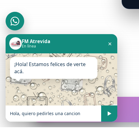
FM Atrevida
×
En línea
¡Hola! Estamos felices de verte
acá.
FM Atrevida
En vivo