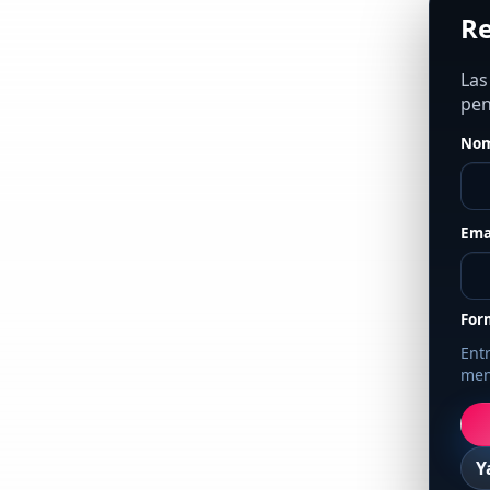
Re
Las
pen
Nom
Ema
For
Entr
men
Y