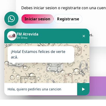
Debes iniciar sesion o registrarte con una cuen
Iniciar sesion
Registrarse
FM Atrevida
Todavia no hay comentarios aprobados.
×
En línea
¡Hola! Estamos felices de verte
acá.
FM Atrevida
En vivo