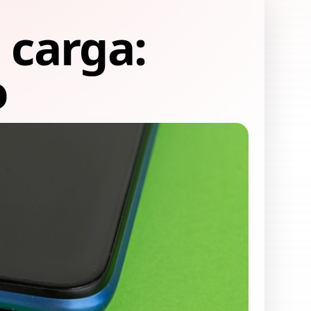
 carga:
o