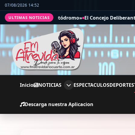
07/08/2026 14:52
o en el Autódromo»
El Concejo Deliberante aprobó acuerdo
ULTIMAS NOTICIAS
Inicio
NOTICIAS
ESPECTACULOS
DEPORTES
Descarga nuestra Aplicacion