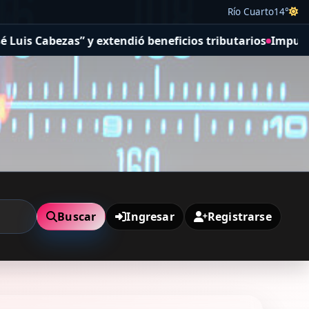
Río Cuarto
14°
y extendió beneficios tributarios
Impulsan una nueva mis
Buscar
Ingresar
Registrarse