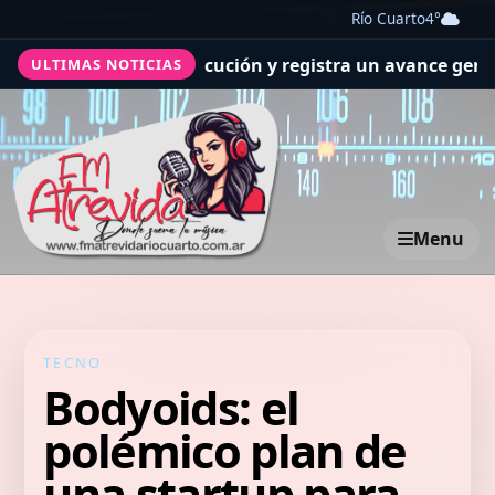
Río Cuarto
4°
ones de ejecución y registra un avance general del 36%
S
ULTIMAS NOTICIAS
Menu
TECNO
Bodyoids: el
polémico plan de
una startup para