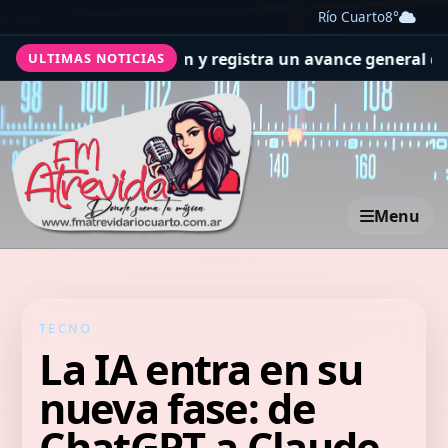
Río Cuarto
8°
de ejecución y registra un avance general del 36%
Se rea
ULTIMAS NOTICIAS
Menu
TECNO
La IA entra en su
nueva fase: de
ChatGPT a Claude