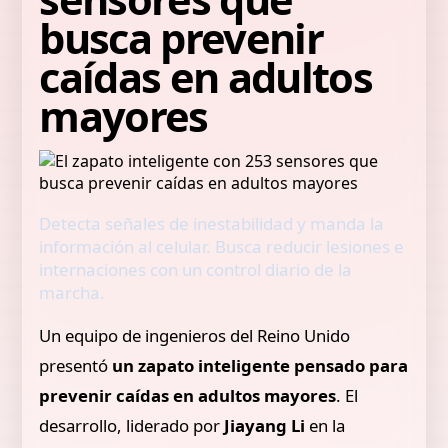
busca prevenir
caídas en adultos
mayores
Detecta señales de inestabilidad y manda la
información al celular. Busca reducir lesiones e
internaciones con un control diario de la
marcha.
Un equipo de ingenieros del Reino Unido
presentó
un zapato inteligente pensado para
prevenir caídas en adultos mayores
. El
desarrollo, liderado por
Jiayang Li
en la