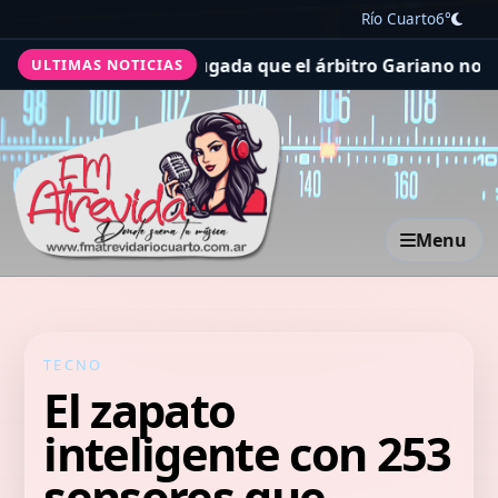
Río Cuarto
6°
la polémica jugada que el árbitro Gariano no cobró y el V
ULTIMAS NOTICIAS
Menu
TECNO
El zapato
inteligente con 253
sensores que