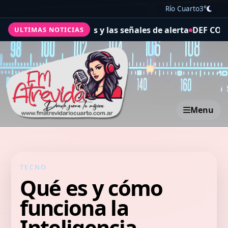
Río Cuarto
3°
s comunes y las señales de alerta
DEF CON 34: de los vid
ULTIMAS NOTICIAS
Menu
TECNO
Qué es y cómo
funciona la
Inteligencia