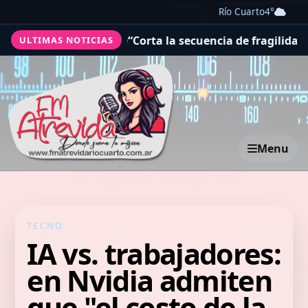
Río Cuarto
4°
r que lo es
“Corta la secuencia de fragilidad”: las venta
ULTIMAS NOTICIAS
Menu
TECNO
IA vs. trabajadores:
en Nvidia admiten
que "el costo de la