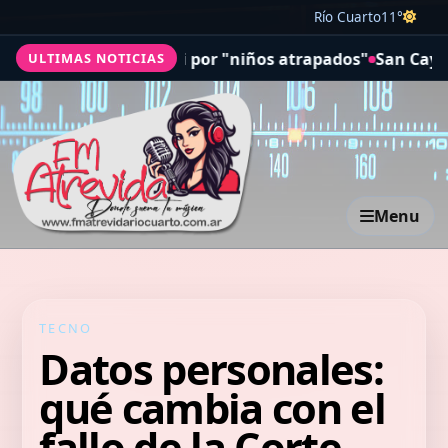
Río Cuarto
11°
l de Cali por "niños atrapados"
San Cayetano: los fieles
ULTIMAS NOTICIAS
Menu
TECNO
Datos personales:
qué cambia con el
fallo de la Corte