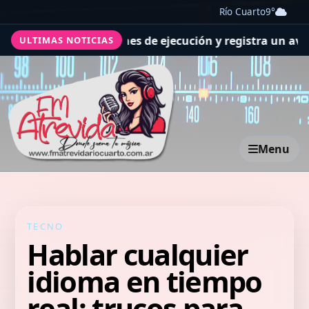
Río Cuarto
9°
ra las previsiones de ejecución y registra un avance gen
ULTIMAS NOTICIAS
Menu
TECNO
Hablar cualquier
idioma en tiempo
real: trucos para