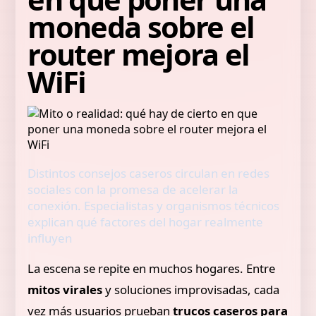
moneda sobre el
router mejora el
WiFi
Distintos consejos caseros circulan en redes
sociales con la promesa de acelerar la
conexión. Especialistas y organismos técnicos
explican qué factores del hogar realmente
influyen
La escena se repite en muchos hogares. Entre
mitos virales
y soluciones improvisadas, cada
vez más usuarios prueban
trucos caseros para