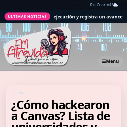
Río Cuarto
4°
visiones de ejecución y registra un avance general del 3
ULTIMAS NOTICIAS
Menu
TECNO
¿Cómo hackearon
a Canvas? Lista de
universidades y