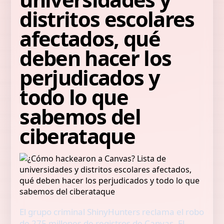
distritos escolares
afectados, qué
deben hacer los
perjudicados y
todo lo que
sabemos del
ciberataque
El grupo criminal ShinyHunters reclama el robo
de 275 millones de registros de Canvas. El