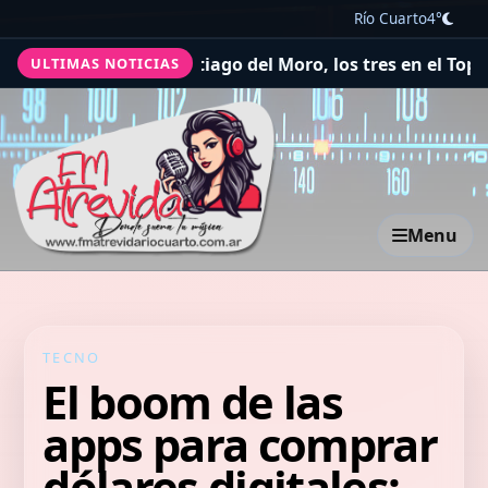
Río Cuarto
4°
czka y Santiago del Moro, los tres en el Top Five
Tres dí
ULTIMAS NOTICIAS
Menu
TECNO
El boom de las
apps para comprar
dólares digitales: