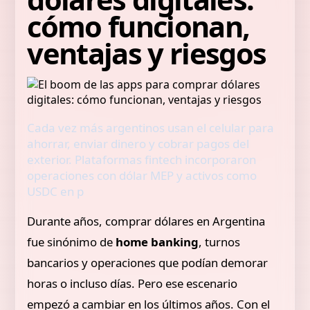
cómo funcionan,
ventajas y riesgos
Cada vez más argentinos usan el celular para
ahorrar, enviar dinero y cobrar pagos del
exterior. Plataformas fintech incorporaron
operaciones con dólar MEP y activos como
USDC en p
Durante años, comprar dólares en Argentina
fue sinónimo de
home banking
, turnos
bancarios y operaciones que podían demorar
horas o incluso días. Pero ese escenario
empezó a cambiar en los últimos años. Con el