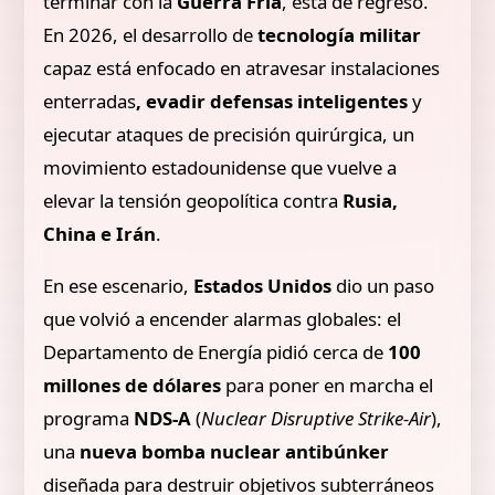
terminar con la
Guerra Fría
, está de regreso.
En 2026, el desarrollo de
tecnología militar
capaz está enfocado en atravesar instalaciones
enterradas
, evadir defensas inteligentes
y
ejecutar ataques de precisión quirúrgica, un
movimiento estadounidense que vuelve a
elevar la tensión geopolítica contra
Rusia,
China e Irán
.
En ese escenario,
Estados Unidos
dio un paso
que volvió a encender alarmas globales: el
Departamento de Energía pidió cerca de
100
millones de dólares
para poner en marcha el
programa
NDS-A
(
Nuclear Disruptive Strike-Air
),
una
nueva bomba nuclear antibúnker
diseñada para destruir objetivos subterráneos