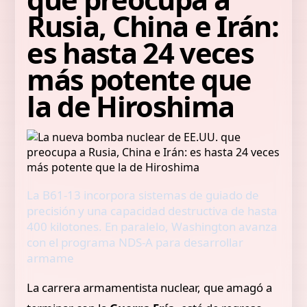
Rusia, China e Irán:
es hasta 24 veces
más potente que
la de Hiroshima
La B61-13 incorpora sistemas de guiado de
precisión y una capacidad destructiva de hasta
400 kilotones. En paralelo, Washington avanza
con el programa NDS-A para desarrollar
armame
La carrera armamentista nuclear, que amagó a