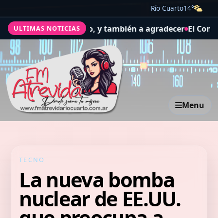
Río Cuarto
14°
y el trabajo, y también a agradecer
El Concejo Deliberant
ULTIMAS NOTICIAS
Menu
TECNO
La nueva bomba
nuclear de EE.UU.
que preocupa a