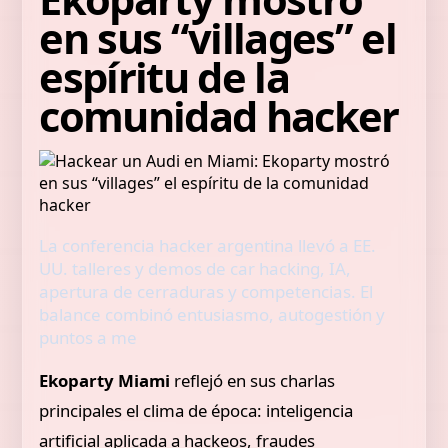
en sus “villages” el
espíritu de la
comunidad hacker
La conferencia hacker argentina llevó a EE.
UU. talleres y demos de car hacking, IA,
apertura de cerraduras y competencias. El
balance combinó entusiasmo, autogestión y
puntos a me
Ekoparty Miami
reflejó en sus charlas
principales el clima de época: inteligencia
artificial aplicada a hackeos, fraudes