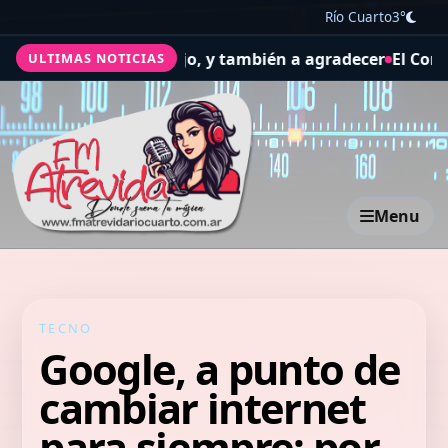
Río Cuarto
3°
d y el trabajo, y también a agradecer
El Concejo Delibera
ULTIMAS NOTICIAS
Menu
TECNO
Google, a punto de
cambiar internet
para siempre: por