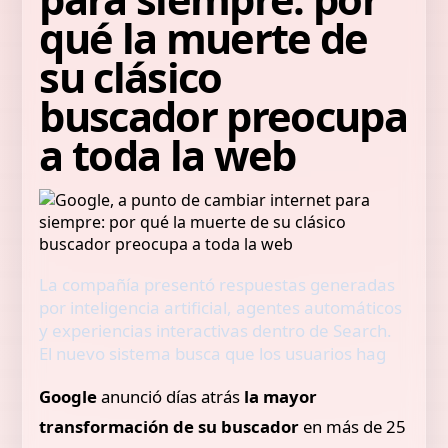
qué la muerte de
su clásico
buscador preocupa
a toda la web
La compañía presentó respuestas generadas
por inteligencia artificial, agentes automáticos
y experiencias interactivas dentro de Search.
El nuevo sistema busca que los usuarios hag
Google
anunció días atrás
la mayor
transformación de su buscador
en más de 25