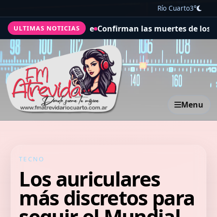
Río Cuarto
3°
Confirman las muertes de los pilotos del helicóptero que
ULTIMAS NOTICIAS
Menu
TECNO
Los auriculares
más discretos para
seguir el Mundial