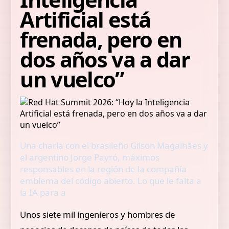
Artificial está
frenada, pero en
dos años va a dar
un vuelco”
Una charla con el brasileño Gilson Magalhães y
el argentino Jorge Payró, máximos
responsables en la región de la compañía
emblema del código abierto. Lo que le falta a
la IA para a
Unos siete mil ingenieros y hombres de