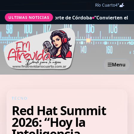
Río Cuarto
4°
 de transporte de Córdoba
“Convierten el caos en market
ULTIMAS NOTICIAS
Menu
TECNO
Red Hat Summit
2026: “Hoy la
Inteligencia