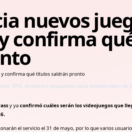
ia nuevos jueg
 confirma qué
onto
n, RPG, shooters y propuestas para distintos tipos de j
ass
y ya
confirmó cuáles serán los videojuegos que lle
26.
narán el servicio el 31 de mayo, por lo que varios usuari