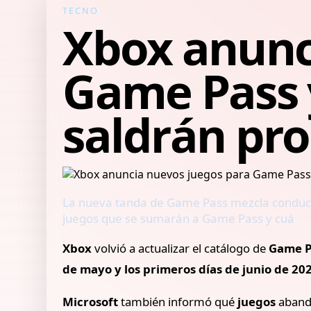
TECNO
Xbox anunc
Game Pass y
saldrán pr
La nueva tanda de Game Pass mezcla conducció
juegos que se sumarán a Game Pass y cuá
Xbox
volvió a actualizar el catálogo de
Game P
de mayo y los primeros días de junio de 20
Microsoft
también informó qué
juegos
abando