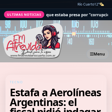
Río Cuarto
12°
 una jueza que estaba presa por "corrupción espiritual"
ULTIMAS NOTICIAS
Menu
TECNO
Estafa a Aerolíneas
Argentinas: el
fiscal pidió indagar