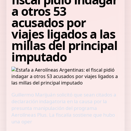
a otros 53
acusados por
viajes ligados a las
millas del principal
imputado
Guillermo Marijuán solicitó que sean citados a
declaración indagatoria en la causa por la
presunta manipulación del programa
Aerolíneas Plus. La fiscalía sostiene que hubo
una oper